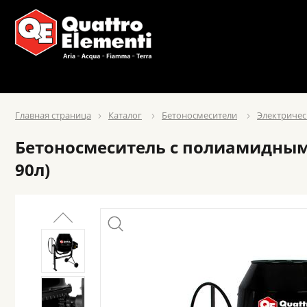
Главная страница
Каталог
Бетоносмесители
Электричес
Бетоносмеситель с полиамидным в
90л)