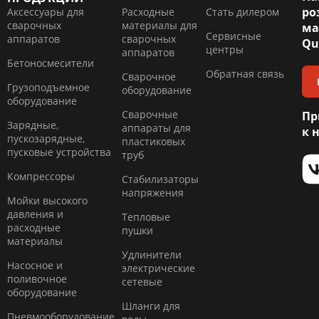
ро
Аксессуары для
Расходные
Стать дилером
сварочных
материалы для
ма
Сервисные
аппаратов
сварочных
Qu
центры
аппаратов
Бетоносмесители
Обратная связь
Сварочное
Грузоподъемное
оборудование
оборудование
Сварочные
Пр
Зарядные,
аппараты для
к 
пускозарядные,
пластиковых
пусковые устройства
труб
Компресcоры
Стабилизаторы
напряжения
Мойки высокого
давления и
Тепловые
расходные
пушки
материалы
Удлинители
Насосное и
электрические
поливочное
сетевые
оборудование
Шланги для
Пневмооборудование