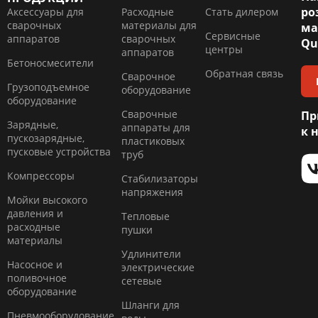
ро
Аксессуары для
Расходные
Стать дилером
сварочных
материалы для
ма
Сервисные
аппаратов
сварочных
Qu
центры
аппаратов
Бетоносмесители
Обратная связь
Сварочное
Грузоподъемное
оборудование
оборудование
Сварочные
Пр
Зарядные,
аппараты для
к 
пускозарядные,
пластиковых
пусковые устройства
труб
Компресcоры
Стабилизаторы
напряжения
Мойки высокого
давления и
Тепловые
расходные
пушки
материалы
Удлинители
Насосное и
электрические
поливочное
сетевые
оборудование
Шланги для
Пневмооборудование