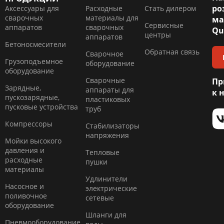
ро
Аксессуары для
Расходные
Стать дилером
сварочных
материалы для
ма
Сервисные
аппаратов
сварочных
Qu
центры
аппаратов
Бетоносмесители
Обратная связь
Сварочное
Грузоподъемное
оборудование
оборудование
Сварочные
Пр
Зарядные,
аппараты для
к 
пускозарядные,
пластиковых
пусковые устройства
труб
Компресcоры
Стабилизаторы
напряжения
Мойки высокого
давления и
Тепловые
расходные
пушки
материалы
Удлинители
Насосное и
электрические
поливочное
сетевые
оборудование
Шланги для
Пневмооборудование