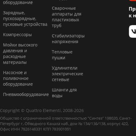
оборудование
Сварочные
Пр
Зарядные,
аппараты для
к 
пускозарядные,
пластиковых
пусковые устройства
труб
Компресcоры
Стабилизаторы
напряжения
Мойки высокого
давления и
Тепловые
расходные
пушки
материалы
Удлинители
Насосное и
электрические
поливочное
сетевые
оборудование
Шланги для
Пневмооборудование
воды
Copyright © Quattro Elementi, 2008-2026
Общество с ограниченной ответственностью "Синтез" 198020, Санкт-
Петербург г, Обводного Канала наб, дом № 134/136/138, корпус 422,
Офис ИНН 7826148331 КПП 783901001