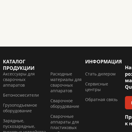
КАТАЛОГ
ИНФОРМАЦИЯ
На
ПРОДУКЦИИ
ро
Аксессуары для
Расходные
Стать дилером
сварочных
материалы для
ма
Сервисные
аппаратов
сварочных
Qu
центры
аппаратов
Бетоносмесители
Обратная связь
Сварочное
Грузоподъемное
оборудование
оборудование
Сварочные
Пр
Зарядные,
аппараты для
к 
пускозарядные,
пластиковых
пусковые устройства