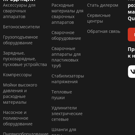
ро
Аксессуары для
Расходные
Стать дилером
сварочных
материалы для
ма
Сервисные
аппаратов
сварочных
Qu
центры
аппаратов
Бетоносмесители
Обратная связь
Сварочное
Грузоподъемное
оборудование
оборудование
Сварочные
Пр
Зарядные,
аппараты для
к 
пускозарядные,
пластиковых
пусковые устройства
труб
Компресcоры
Стабилизаторы
напряжения
Мойки высокого
давления и
Тепловые
расходные
пушки
материалы
Удлинители
Насосное и
электрические
поливочное
сетевые
оборудование
Шланги для
Пневмооборудование