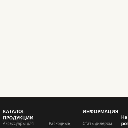
КАТАЛОГ
ИНФОРМАЦИЯ
На
ПРОДУКЦИИ
ро
Аксессуары для
Расходные
Стать дилером