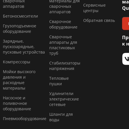
сварочных
материалы для
ма
Сервисные
аппаратов
сварочных
Qu
центры
аппаратов
Бетоносмесители
Обратная связь
Сварочное
Грузоподъемное
оборудование
оборудование
Сварочные
Пр
Зарядные,
аппараты для
к 
пускозарядные,
пластиковых
пусковые устройства
труб
Компресcоры
Стабилизаторы
напряжения
Мойки высокого
давления и
Тепловые
расходные
пушки
материалы
Удлинители
Насосное и
электрические
поливочное
сетевые
оборудование
Шланги для
Пневмооборудование
воды